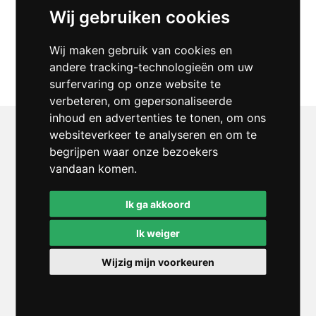
Wij gebruiken cookies
Geluidscabine
0
Wij maken gebruik van cookies en
januari 10, 2022
andere tracking-technologieën om uw
surfervaring op onze website te
verbeteren, om gepersonaliseerde
inhoud en advertenties te tonen, om ons
websiteverkeer te analyseren en om te
BROMEDO METAAL B.V.
begrijpen waar onze bezoekers
Adres: De Leest 20 – 24
vandaan komen.
Bezoekadres: De Leest 22
5107 RC Dongen
Ik ga akkoord
t. 0162-315 435
e.
info@bromedo.nl
Ik weiger
Wijzig mijn voorkeuren