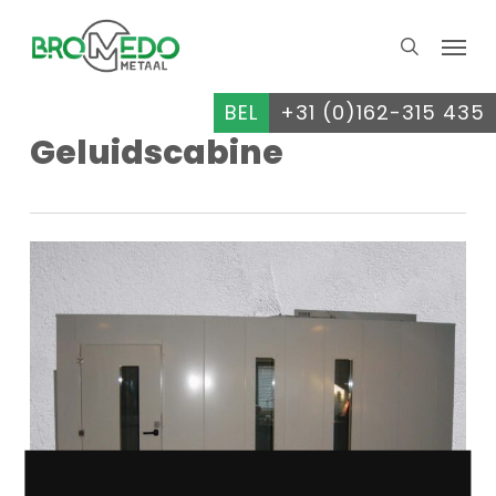
Skip
Menu
to
search
main
content
BEL
+31 (0)162-315 435
Geluidscabine