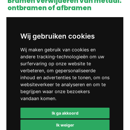
Bramen verwijderen van metaal:
ontbramen of afbramen
Het ontbramen (ook wel afbramen genoemd)
van producten doen we graag voor u. Wij zijn in
bezit van diverse ontbramingsmogelijkheden.
Wij gebruiken cookies
Deze zijn hieronder beschreven. Buiten het
handmatig schuren en borstelen van uw
Wij maken gebruik van cookies en
producten, zijn er voor grote series ook machinale
andere tracking-technologieën om uw
oplossingen.
surfervaring op onze website te
verbeteren, om gepersonaliseerde
inhoud en advertenties te tonen, om ons
websiteverkeer te analyseren en om te
Spiratron-ontbraaminstallatie
begrijpen waar onze bezoekers
met droger
vandaan komen.
Door een trillende spiraalvormige beweging
Ik ga akkoord
worden de onderdelen door de polijststeentjes
Ik weiger
gevoerd, waardoor het verwijderen van bramen