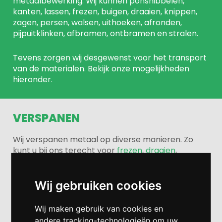
metaalbewerking. Wij kunnen ponsnibbelen,
kanten, lassen, frezen, buigen, draaien, knippen,
zagen, persen, walsen, uithoeken, afronden,
pijpuitklinken, afbramen, ontbramen en stralen.
Tevens zorgen wij desgewenst voor het transport
van de materialen. Bekijk onze mogelijkheden
hieronder.
VERSPANEN
Wij verspanen metaal op diverse manieren. Zo
kunt u bij ons terecht voor
frezen
,
draaien
,
ontbramen
en
zagen
.
Wij gebruiken cookies
LEES VERDER
Wij maken gebruik van cookies en
andere tracking-technologieën om uw