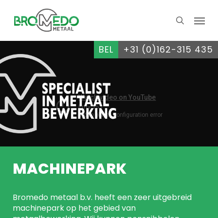
Skip
Menu
to
search
main
content
BEL
+31 (0)162-315 435
MACHINEPARK
Bromedo metaal b.v. heeft een zeer uitgebreid
machinepark op het gebied van