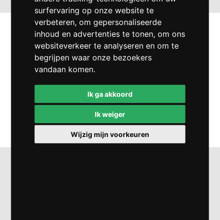
surfervaring op onze website te
verbeteren, om gepersonaliseerde
PLAATWERK
inhoud en advertenties te tonen, om ons
websiteverkeer te analyseren en om te
Wij behandelen metaal op diverse manieren. Zo
begrijpen waar onze bezoekers
kunt u bij ons terecht voor
ponsnibbelen
,
kanten
,
vandaan komen.
buigen
,
knippen
,
persen
,
walsen
en
uithoeken
.
Ik ga akkoord
Ik weiger
LEES VERDER
Wijzig mijn voorkeuren
LASSEN
We hebben diversen soorten lasapparaten staan
om uw product te kunnen lassen volgens uw
wensen. Wij lassen zowel Staal, RVS als Aluminium.