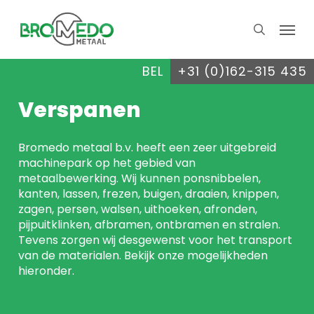
Skip
Menu
to
search
main
content
BEL
+31 (0)162-315 435
Verspanen
Bromedo metaal b.v. heeft een zeer uitgebreid
machinepark op het gebied van
metaalbewerking. Wij kunnen ponsnibbelen,
kanten, lassen, frezen, buigen, draaien, knippen,
zagen, persen, walsen, uithoeken, afronden,
pijpuitklinken, afbramen, ontbramen en stralen.
Tevens zorgen wij desgewenst voor het transport
van de materialen. Bekijk onze mogelijkheden
hieronder.