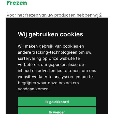
Frezen
Voor het frezen van uw producten hebben wij 2
bewerkingscentra en 1 universele freesbank. Wij
verwerken materialen zoals staal, RVS, aluminium,
kunststof, etc. Het verwerken van grote aantallen
Wij gebruiken cookies
of prototypes is voor ons geen probleem. Het
frezen van uw producten wordt uitgevoerd door
Wij maken gebruik van cookies en
werknemers waarvan wij het vakmanschap zeer
andere tracking-technologieën om uw
hoog hebben staan.
surfervaring op onze website te
verbeteren, om gepersonaliseerde
inhoud en advertenties te tonen, om ons
MEER OVER FREZEN
websiteverkeer te analyseren en om te
begrijpen waar onze bezoekers
vandaan komen.
Zagen
Ik ga akkoord
Bromedo metaal b.v. heeft naast diversen
Ik weiger