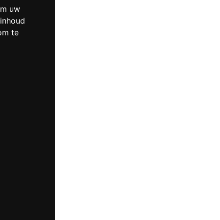
 om uw
 inhoud
om te