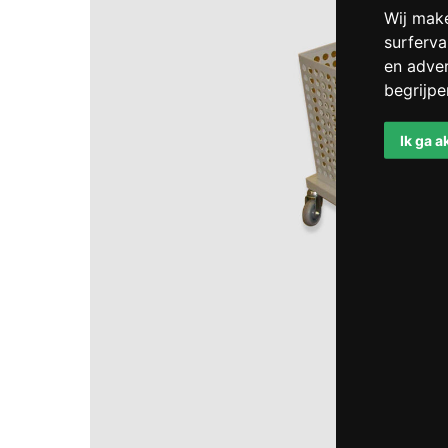
Wij mak
surferva
en adver
begrijp
Ik ga 