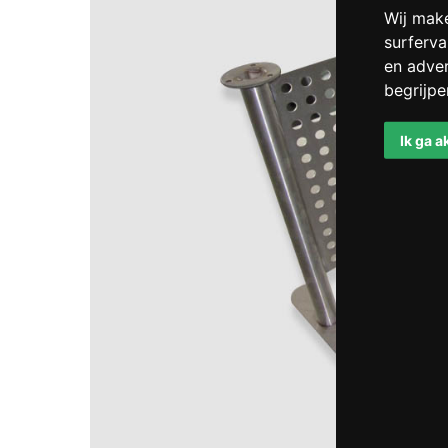
Wij mak
surferva
en adver
begrijp
Ik ga 