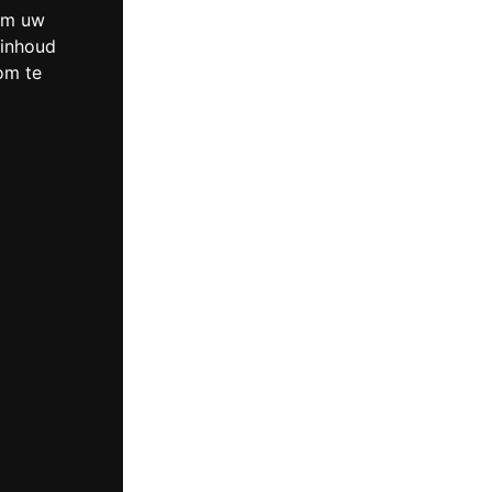
 om uw
 inhoud
om te