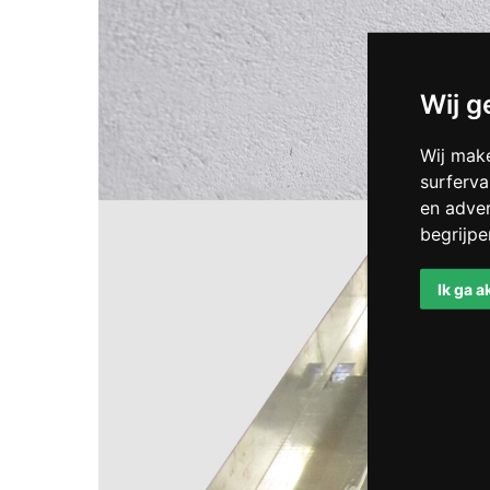
Wij g
Wij mak
surferva
en adver
begrijp
Ik ga 