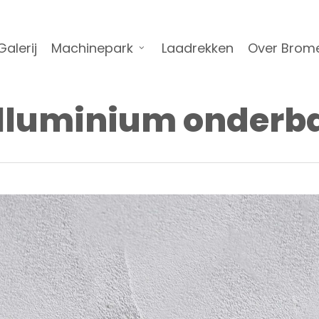
Galerij
Machinepark
Laadrekken
Over Brom
lluminium onderb