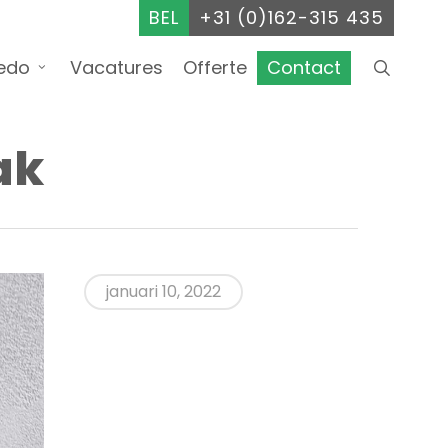
BEL
+31 (0)162-315 435
searc
edo
Vacatures
Offerte
Contact
ak
januari 10, 2022