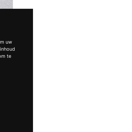
 om uw
 inhoud
om te