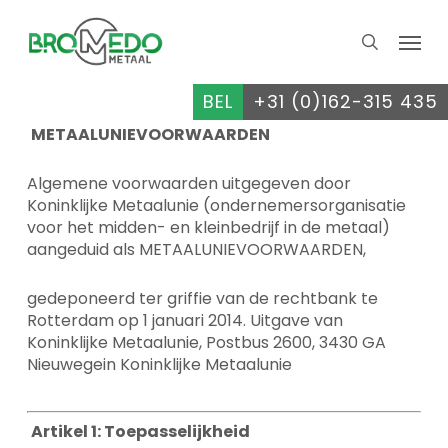
Skip
Menu
to
search
main
content
BEL
+31 (0)162-315 435
METAALUNIEVOORWAARDEN
Algemene voorwaarden uitgegeven door
Koninklijke Metaalunie (ondernemersorganisatie
voor het midden- en kleinbedrijf in de metaal)
aangeduid als METAALUNIEVOORWAARDEN,
gedeponeerd ter griffie van de rechtbank te
Rotterdam op 1 januari 2014. Uitgave van
Koninklijke Metaalunie, Postbus 2600, 3430 GA
Nieuwegein Koninklijke Metaalunie
Artikel 1: Toepasselijkheid