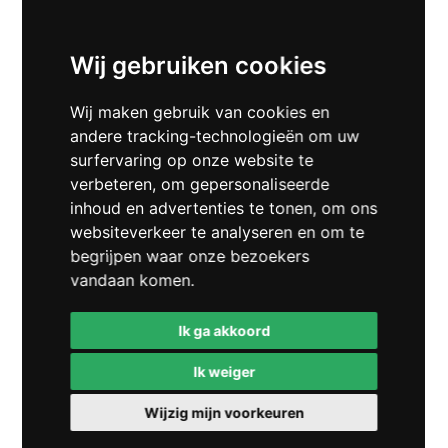
planning dit toelaat.
Wij gebruiken cookies
c. Als er sprake is van opschorting van
verplichtingen door opdrachtnemer worden de
levertijd en/of uitvoeringsperio-de verlengd met
Wij maken gebruik van cookies en
de duur van de opschorting. Als voortzet-ting van
andere tracking-technologieën om uw
de werkzaamheden niet in de planning van op-
surfervaring op onze website te
drachtnemer kan worden ingepast, zullen de
verbeteren, om gepersonaliseerde
werkzaam-heden worden uitgevoerd zodra zijn
inhoud en advertenties te tonen, om ons
planning dit toelaat.
websiteverkeer te analyseren en om te
begrijpen waar onze bezoekers
d. Als er sprake is van onwerkbaar weer worden
vandaan komen.
de levertijd en/of uitvoeringsperiode verlengd
met de daardoor ontsta-ne vertraging.
Ik ga akkoord
5.5. Opdrachtgever is gehouden alle kosten die
Ik weiger
opdrachtnemer maakt als gevolg van een
vertraging in de levertijd en/of uit-
Wijzig mijn voorkeuren
voeringsperiode zoals vermeld in lid 4 van dit